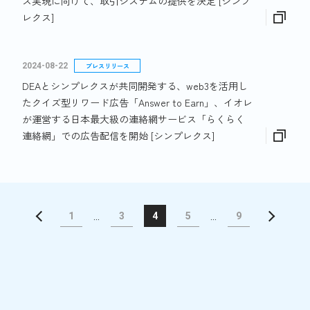
ス実現に向けて、取引システムの提供を決定 [シンプ
レクス]
2024-08-22
プレスリリース
DEAとシンプレクスが共同開発する、web3を活用し
たクイズ型リワード広告「Answer to Earn」、イオレ
が運営する日本最大級の連絡網サービス「らくらく
連絡網」での広告配信を開始 [シンプレクス]
1
...
3
4
5
...
9